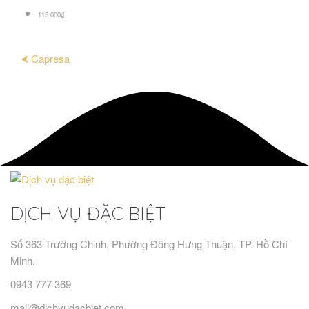
115.000₫
⮜ Capresa
DỊCH VỤ ĐẶC BIỆT
Số 363 Trường Chinh, Phường Đông Hưng Thuận, TP. Hồ Chí
Minh.
0943 777 369
mail@dichvudacbiet.com