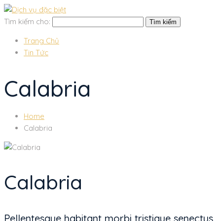
Tìm kiếm cho:
Trang Chủ
Tin Tức
Calabria
Home
Calabria
Calabria
Pellentesque habitant morbi tristique senectus