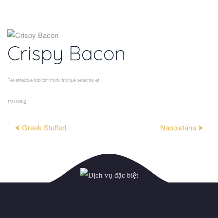
Crispy Bacon
Pellentesque habitant morbi tristique senectus et ...
110.000₫
⮜ Greek Stuffed
Napoletana ⮞