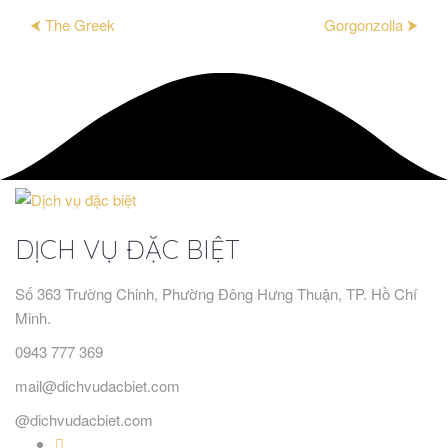
⮜ The Greek
Gorgonzolla ⮞
DỊCH VỤ ĐẶC BIỆT
Số 363 Trường Chinh, Phường Đông Hưng Thuận, TP. Hồ Chí
Minh.
0943 777 369
mail@dichvudacbiet.com
@dichvudacbiet.com