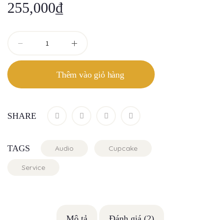
255,000
₫
Thêm vào giỏ hàng
SHARE
TAGS
Audio
Cupcake
Service
Mô tả
Đánh giá (2)