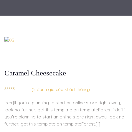
Caramel Cheesecake
(
2
đánh giá của khách hàng)
4.50
2
trên 5
dựa trên
đánh giá
[:en]If you’re planning to start an online store right away,
look no further, get this template on templateForest.[:de]If
you're planning to start an online store right away, look no
further, get this template on templateForest.[:]