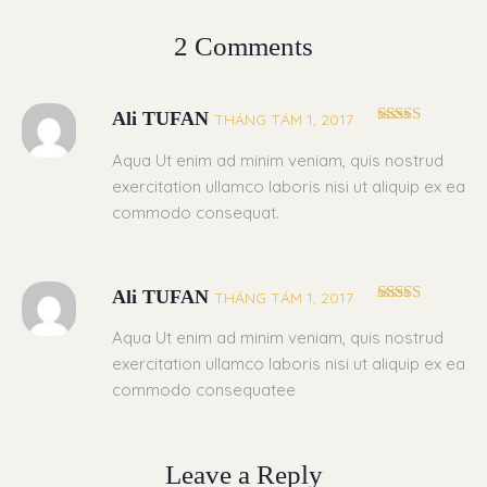
2 Comments
Ali TUFAN
THÁNG TÁM 1, 2017
Được xếp
hạng
5
5 sao
Aqua Ut enim ad minim veniam, quis nostrud
exercitation ullamco laboris nisi ut aliquip ex ea
commodo consequat.
Ali TUFAN
THÁNG TÁM 1, 2017
Được xếp
hạng
4
5
Aqua Ut enim ad minim veniam, quis nostrud
sao
exercitation ullamco laboris nisi ut aliquip ex ea
commodo consequatee
Leave a Reply