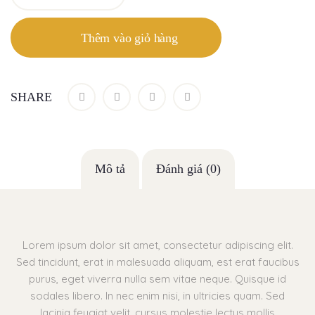
Thêm vào giỏ hàng
SHARE
Mô tả
Đánh giá (0)
Lorem ipsum dolor sit amet, consectetur adipiscing elit.
Sed tincidunt, erat in malesuada aliquam, est erat faucibus
purus, eget viverra nulla sem vitae neque. Quisque id
sodales libero. In nec enim nisi, in ultricies quam. Sed
lacinia feugiat velit, cursus molestie lectus mollis