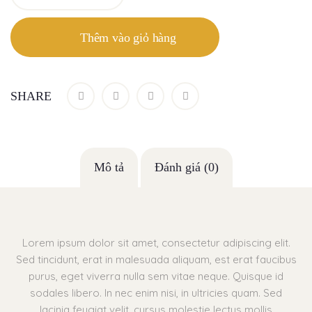
Thêm vào giỏ hàng
SHARE
Mô tả
Đánh giá (0)
Lorem ipsum dolor sit amet, consectetur adipiscing elit.
Sed tincidunt, erat in malesuada aliquam, est erat faucibus
purus, eget viverra nulla sem vitae neque. Quisque id
sodales libero. In nec enim nisi, in ultricies quam. Sed
lacinia feugiat velit, cursus molestie lectus mollis