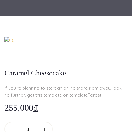
Caramel Cheesecake
If you’re planning to start an online store right away, look
no further, get this template on templateForest.
255,000
₫