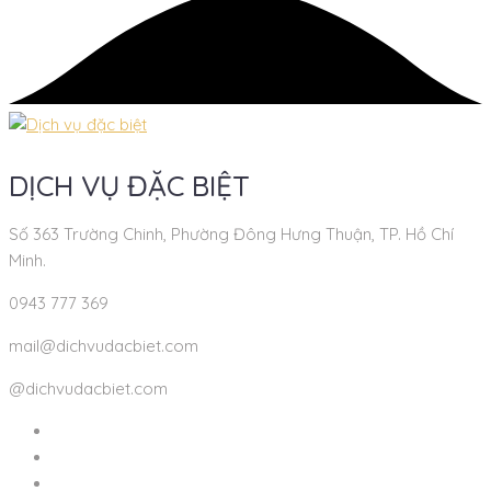
DỊCH VỤ ĐẶC BIỆT
Số 363 Trường Chinh, Phường Đông Hưng Thuận, TP. Hồ Chí
Minh.
0943 777 369
mail@dichvudacbiet.com
@dichvudacbiet.com