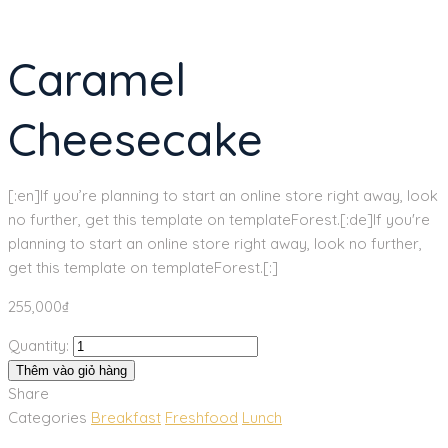
Caramel
Cheesecake
[:en]If you’re planning to start an online store right away, look
no further, get this template on templateForest.[:de]If you're
planning to start an online store right away, look no further,
get this template on templateForest.[:]
255,000
₫
Quantity:
Thêm vào giỏ hàng
Share
Categories
Breakfast
Freshfood
Lunch