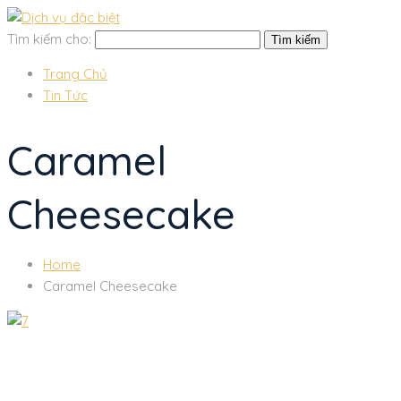
Tìm kiếm cho:
Trang Chủ
Tin Tức
Caramel
Cheesecake
Home
Caramel Cheesecake